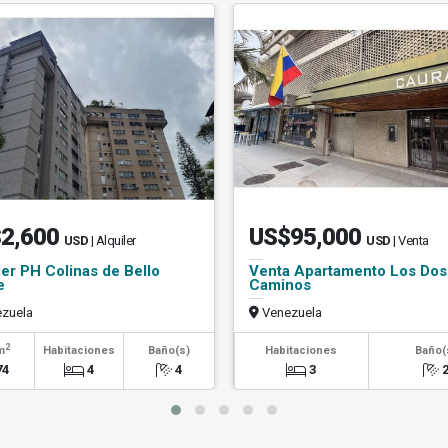
2,600
US$95,000
USD
| Alquiler
USD
| Venta
ler PH Colinas de Bello
Venta Apartamento Los Dos
e
Caminos
zuela
Venezuela
2
m
Habitaciones
Baño(s)
Habitaciones
Baño(
74
4
4
3