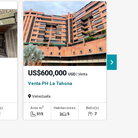
US$600,000
US$21
USD
| Venta
Venta PH La Tahona
Venta Ap
Venezuela
Venezuel
2
2
s)
Área m
Habitaciones
Baño(s)
Área m
2
515
5
7
101