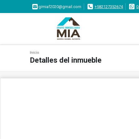
gimiaf2020@gmail.com
+582127352674
0
Inicio
Detalles del inmueble