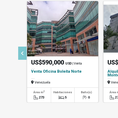
US$590,000
US$
USD
| Venta
Venta Oficina Boleíta Norte
Alqui
Mont
Venezuela
Vene
2
Área m
Habitaciones
Baño(s)
Área 
273
5
0
2