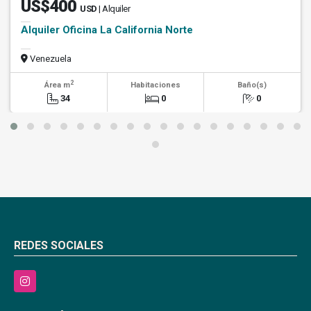
US$400
USD
| Alquiler
Alquiler Oficina La California Norte
Venezuela
2
Área m
Habitaciones
Baño(s)
34
0
0
REDES SOCIALES
Instagram