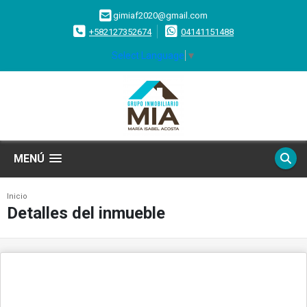
gimiaf2020@gmail.com
+582127352674
04141151488
Select Language
▼
MENÚ
Inicio
Detalles del inmueble