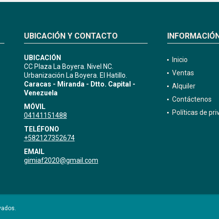
UBICACIÓN Y CONTACTO
INFORMACIÓ
UBICACIÓN
Inicio
CC Plaza La Boyera. Nivel NC.
Ventas
Urbanización La Boyera. El Hatillo.
Caracas - Miranda - Dtto. Capital -
Alquiler
Venezuela
Contáctenos
MÓVIL
Políticas de pr
04141151488
TELÉFONO
+582127352674
EMAIL
gimiaf2020@gmail.com
vados.