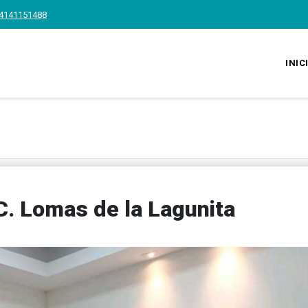
4141151488
INIC
.C. Lomas de la Lagunita