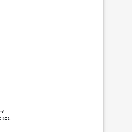
 m²
pieza,