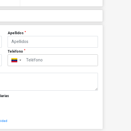
*
Apellidos
*
Teléfono
▼
iarias
cidad