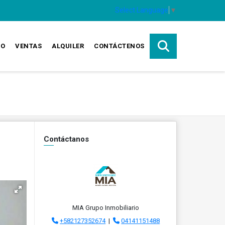
Select Language
▼
IO
VENTAS
ALQUILER
CONTÁCTENOS
Contáctanos
MIA Grupo Inmobiliario
+582127352674
|
04141151488