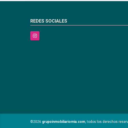
REDES SOCIALES
Instagram
©2026
grupoinmobiliariomia.com
, todos los derechos reser