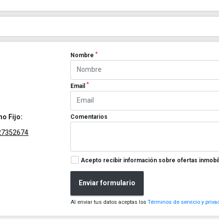
*
Nombre
*
Email
no Fijo:
Comentarios
27352674
Acepto recibir información sobre ofertas inmobil
Enviar formulario
Al enviar tus datos aceptas los
Términos de servicio y priva