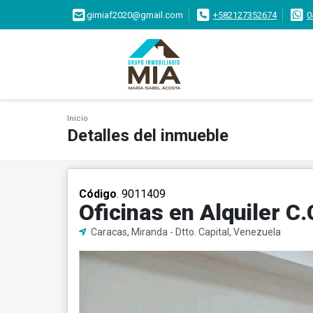
gimiaf2020@gmail.com
+582127352674
0
Inicio
Detalles del inmueble
Código
. 9011409
Oficinas en Alquiler C
Caracas, Miranda - Dtto. Capital, Venezuela