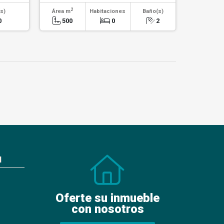
2
s)
Área m
Habitaciones
Baño(s)
0
500
0
2
N
Oferte su inmueble
con nosotros