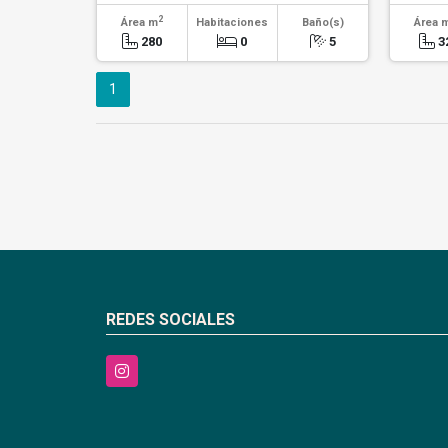
2
Área m
Habitaciones
Baño(s)
Área 
280
0
5
3
1
REDES SOCIALES
Instagram