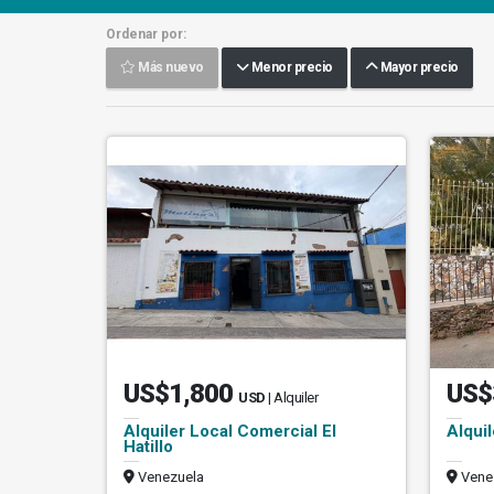
Ordenar por:
Más nuevo
Menor precio
Mayor precio
US$1,800
US$
USD
| Alquiler
Alquiler Local Comercial El
Alquil
Hatillo
Venezuela
Vene