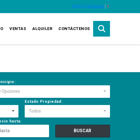
Select Language
▼
IO
VENTAS
ALQUILER
CONTÁCTENOS
nicipio:
0 Opciones
Estado Propiedad:
Todos
ecio hasta:
BUSCAR