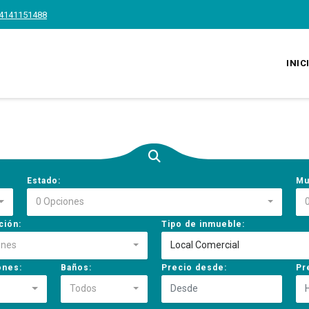
4141151488
INIC
Estado:
Mu
0 Opciones
ción:
Tipo de inmueble:
ones
Local Comercial
ones:
Baños:
Precio desde:
Pr
Todos