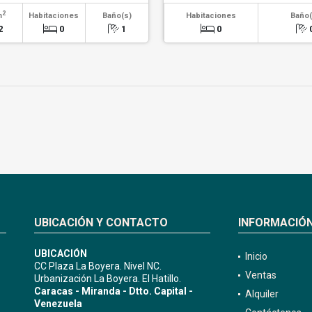
2
m
Habitaciones
Baño(s)
Habitaciones
Baño(
2
0
1
0
UBICACIÓN Y CONTACTO
INFORMACIÓ
UBICACIÓN
Inicio
CC Plaza La Boyera. Nivel NC.
Ventas
Urbanización La Boyera. El Hatillo.
Caracas - Miranda - Dtto. Capital -
Alquiler
Venezuela