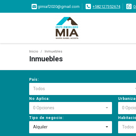
gimiaf2020@gmail.com
+582127352674
0
Inicio
Inmuebles
Inmuebles
País:
Todos
No Aplica:
Urbaniza
0 Opciones
0 Opci
Tipo de negocio:
Habitaci
Alquiler
Todos