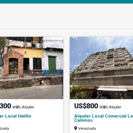
300
US$800
USD
| Alquiler
USD
| Alquiler
er Local Hatillo
Alquiler Local Comercial L
Caminos
zuela
Venezuela