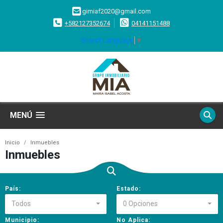
gimiaf2020@gmail.com
+582127352674
04141151488
Select Language
▼
MENÚ
Inicio
Inmuebles
Inmuebles
País:
Estado:
Todos
0 Opciones
Municipio:
No Aplica: